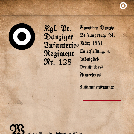
Kgl. Pr.
Garnison: Danzig
Danziger
Stiftung$tag:
24.
Infanterie-
März 1881
Unterstellung:
.
Regiment
I
(Königlich
Nr. 128
Preußische$)
Armeekorp$
Zusammensetzung:
W