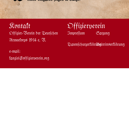
eitere Angaben folgen in Kürze.
Kontakt
Offizierverein
Offizier-Verein der Deutschen
Impressum
Satzung
Armeekorp$ 1914 e. V.
Datenschutzerklärung
Beitritt$erklärung
e-mail:
kanzlei@offizierverein.org