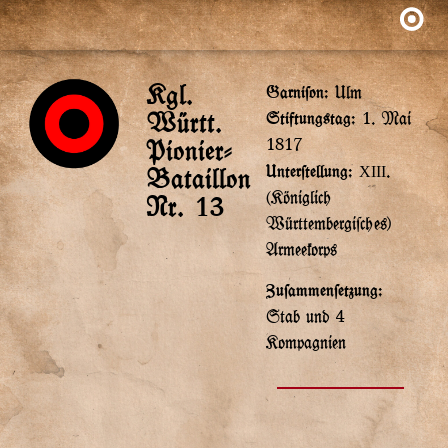
Kgl.
Garnison:
Ulm
Württ.
Stiftung$tag:
1. Mai
Pionier-
1817
Unterstellung:
.
Bataillon
XIII
(Königlich
Nr. 13
Württembergische$)
Armeekorp$
Zusammensetzung:
Stab und 4
Kompagnien