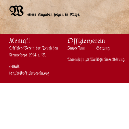
W
eitere Angaben folgen in Kürze.
Kontakt
Offizierverein
Offizier-Verein der Deutschen
Impressum
Satzung
Armeekorp$ 1914 e. V.
Datenschutzerklärung
Beitritt$erklärung
e-mail:
kanzlei@offizierverein.org